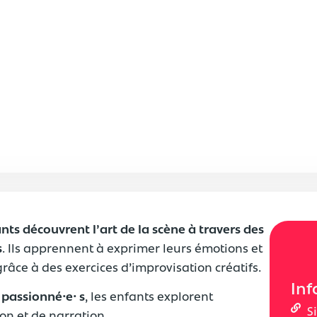
ants découvrent l’art de la scène à travers des
s
. Ils apprennent à exprimer leurs émotions et
râce à des exercices d’improvisation créatifs.
Inf
s passionné
⸱
e
⸱
s
, les enfants explorent
S
on et de narration.