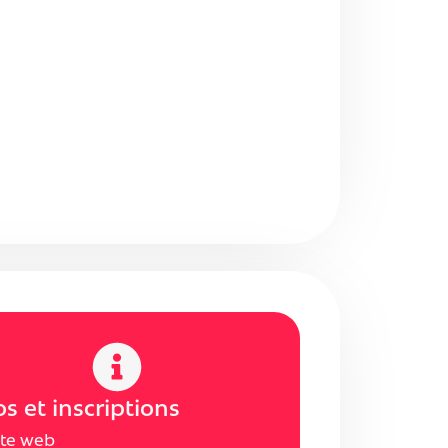
os et inscriptions
ite web