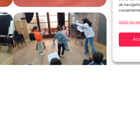
de navigatio
consentement
Gérer les se
Ac