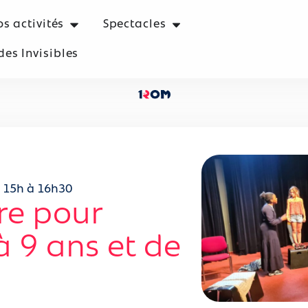
s activités
Spectacles
es Invisibles​
e 15h à 16h30
tre pour
à 9 ans et de