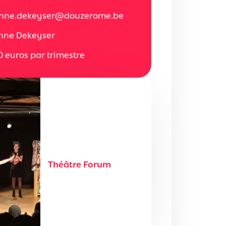
nne.dekeyser@douzerome.be
nne Dekeyser
0 euros par trimestre
Théâtre Forum