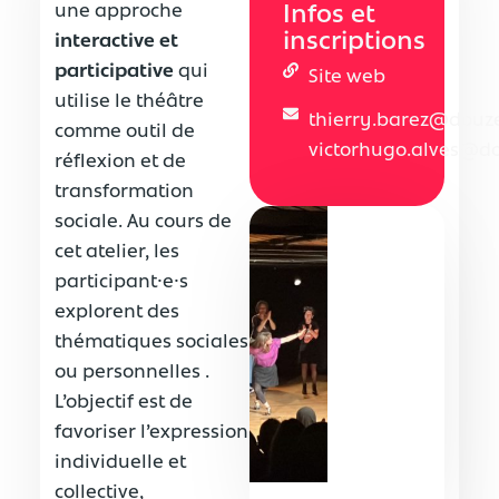
une approche
Infos et
inscriptions
interactive et
participative
qui
Site web
utilise le théâtre
thierry.barez@douz
comme outil de
victorhugo.alves@d
réflexion et de
transformation
sociale. Au cours de
cet atelier, les
participant⸱e⸱s
explorent des
thématiques sociales
ou personnelles .
L’objectif est de
favoriser l’expression
individuelle et
collective,