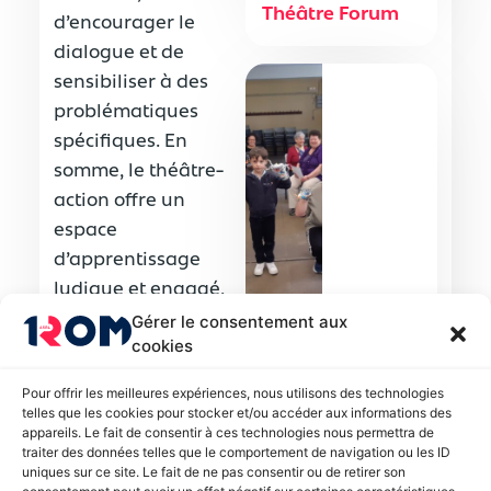
Théâtre Forum
d’encourager le
dialogue et de
sensibiliser à des
problématiques
spécifiques. En
somme, le théâtre-
action offre un
espace
d’apprentissage
ludique et engagé,
où chacun peut
Gérer le consentement aux
cookies
devenir acteurs⸱
Atelier d’art
trices du
Pour offrir les meilleures expériences, nous utilisons des technologies
plastique
changement.
telles que les cookies pour stocker et/ou accéder aux informations des
intergénérationnel
appareils. Le fait de consentir à ces technologies nous permettra de
traiter des données telles que le comportement de navigation ou les ID
uniques sur ce site. Le fait de ne pas consentir ou de retirer son