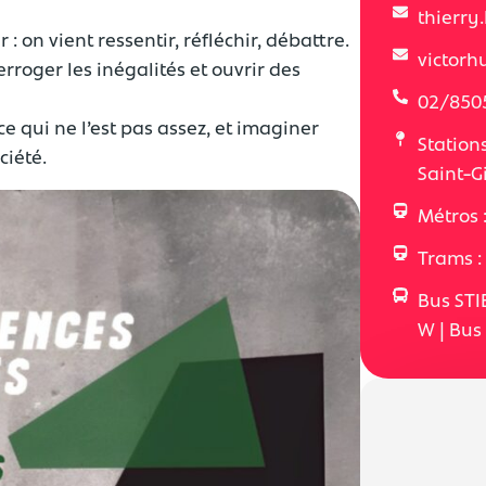
thierr
: on vient ressentir, réfléchir, débattre.
victor
roger les inégalités et ouvrir des
02/850
e qui ne l’est pas assez, et imaginer
Stations
ciété.
Saint-Gi
Métros :
Trams : 
Bus STIB
W | Bus 