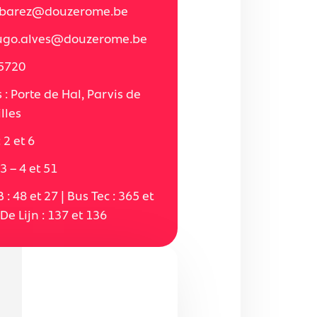
y.barez@douzerome.be
hugo.alves@douzerome.be
5720
 : Porte de Hal, Parvis de
lles
 2 et 6
3 – 4 et 51
 : 48 et 27 | Bus Tec : 365 et
De Lijn : 137 et 136