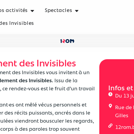
s activités
Spectacles
es Invisibles​
ent des Invisibles
ment des Invisibles vous invitent à un
rlement des Invisibles.
Issu de la
Infos et
 ce rendez-vous est le fruit d’un travail
Du 13 j
ant·es ont mêlé vécus personnels et
Rue de l
r des récits puissants, ancrés dans le
Gilles
culées viendront bousculer les regards,
12rom.
corps à des paroles trop souvent